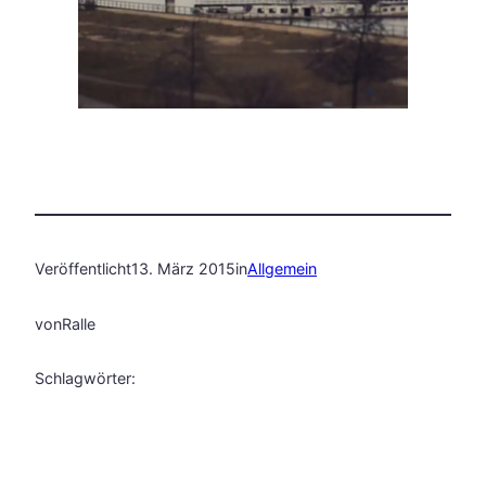
Veröffentlicht
13. März 2015
in
Allgemein
von
Ralle
Schlagwörter: