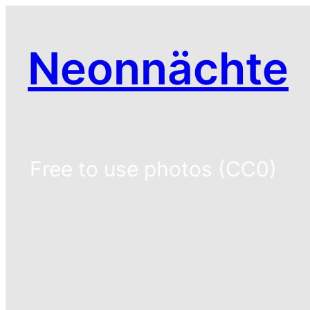
Zum
Inhalt
Neonnächte
springen
Free to use photos (CC0)