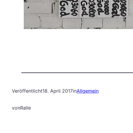
Veröffentlicht
18. April 2017
in
Allgemein
von
Ralle