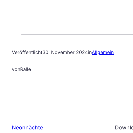
Veröffentlicht
30. November 2024
in
Allgemein
von
Ralle
Neonnächte
Downl