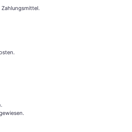
s Zahlungsmittel.
osten.
.
ngewiesen.