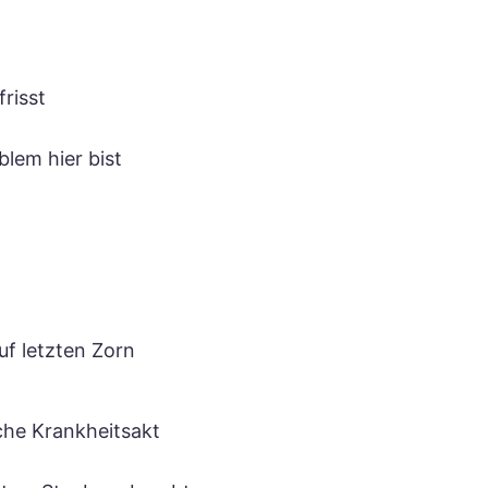
risst
blem hier bist
auf letzten Zorn
che Krankheitsakt