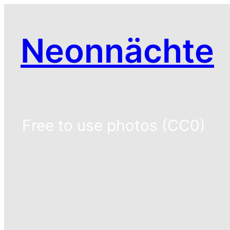
Zum
Inhalt
Neonnächte
springen
Free to use photos (CC0)